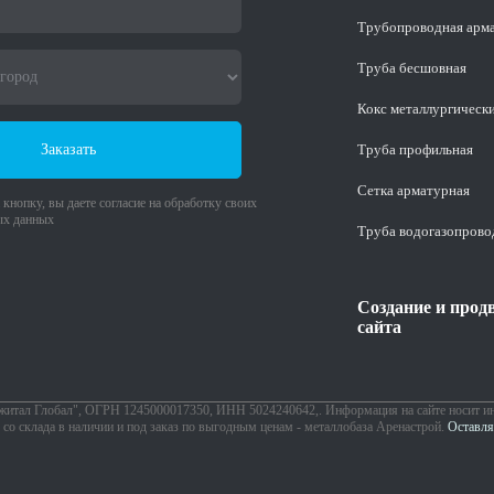
Трубопроводная арм
Труба бесшовная
Кокс металлургическ
Заказать
Труба профильная
Cетка арматурная
кнопку, вы даете согласие на обработку своих
ых данных
Труба водогазопрово
Создание и прод
сайта
житал Глобал", ОГРН 1245000017350, ИНН 5024240642,. Информация на сайте носит и
со склада в наличии и под заказ по выгодным ценам - металлобаза Аренастрой.
Оставля