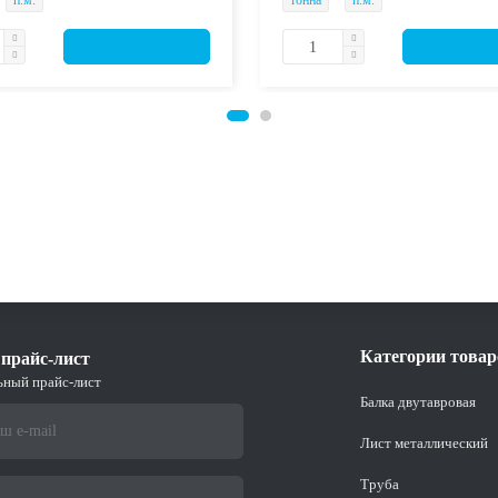
п.м.
тонна
п.м.
Категории товар
прайс-лист
ьный прайс-лист
Балка двутавровая
Лист металлический
Труба