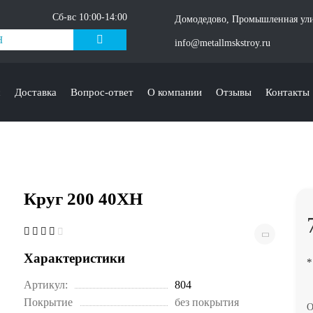
Сб-вс 10:00-14:00
Домодедово, Промышленная ули
info@metallmskstroy.ru
с
Доставка
Вопрос-ответ
О компании
Отзывы
Контакты
Круг 200 40ХН
Характеристики
*
Артикул:
804
Покрытие
без покрытия
О