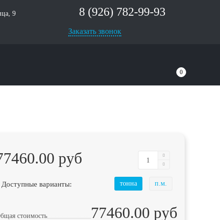
8 (926) 782-99-93
ца, 9
Заказать звонок
0
77460.00 руб
 Доступные варианты:
тонна
п.м.
77460.00 руб
бщая стоимость