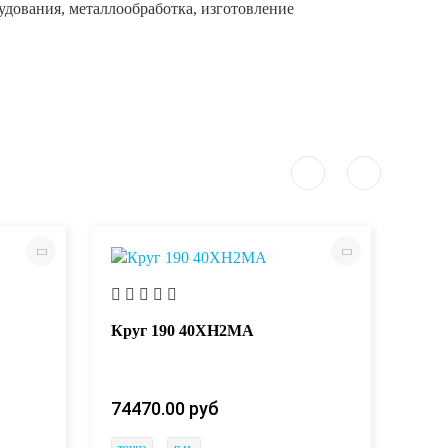
удования, металлообработка, изготовление
Круг 190 40ХН2МА
Кру
74470.00 руб
744