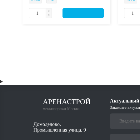
тонна
п.м.
тонна
АРЕНАСТРОЙ
Актуальный 
Закажите актуал
металлопрокат Москва
Домодедово,
Промышленная улица, 9