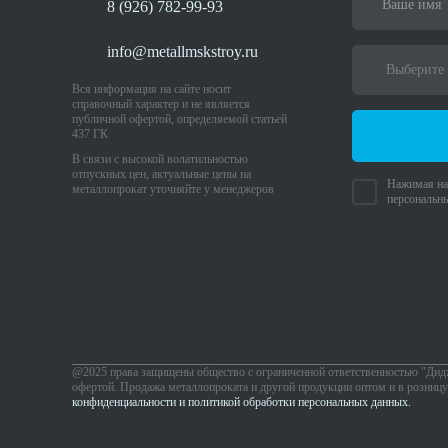
8 (926) 782-99-93
info@metallmskstroy.ru
Вся информация на сайте носит
справочный характер и не является
публичной офертой, определяемой статьей
437 ГК
В связи с высокой волатильностью
отпускных цен, актуальные цены на
Нажимая на 
металлопрокат уточняйте у менеджеров
персональн
@2025 права защищены общество с ограниченной ответственностью "Дид
офертой. Продажа металлопроката и другой продукции оптом и в розницу 
конфиденциальности и политикой обработки персональных данных.