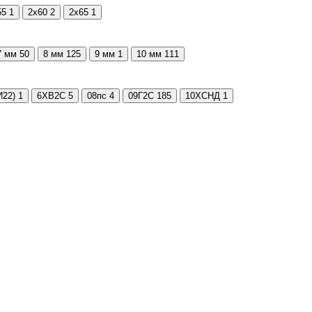
55
1
2х60
2
2х65
1
7 мм
50
8 мм
125
9 мм
1
10 мм
111
22)
1
6ХВ2С
5
08пс
4
09Г2С
185
10ХСНД
1