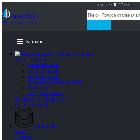
Пн-пт с 9:00-17:00
Аренастрой
Металлопрокат Москва
Каталог
Листовой прокат
Лист стальной
горячекатаный
нержавеющий
оцинкованный
просечно-вытяжной ПВЛ
рифленый
холоднокатаный
Профнастил (профлист)
Рулонный прокат
Проволока
Канат
Катанка