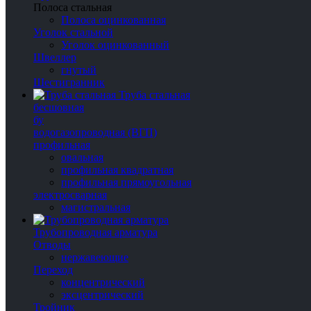
Полоса стальная
Полоса оцинкованная
Уголок стальной
Уголок оцинкованный
Швеллер
гнутый
Шестигранник
Труба стальная
бесшовная
бу
водогазопроводная (ВГП)
профильная
овальная
профильная квадратная
профильная прямоугольная
электросварная
магистральная
Трубопроводная арматура
Отводы
нержавеющие
Переход
концентрический
эксцентрический
Тройник