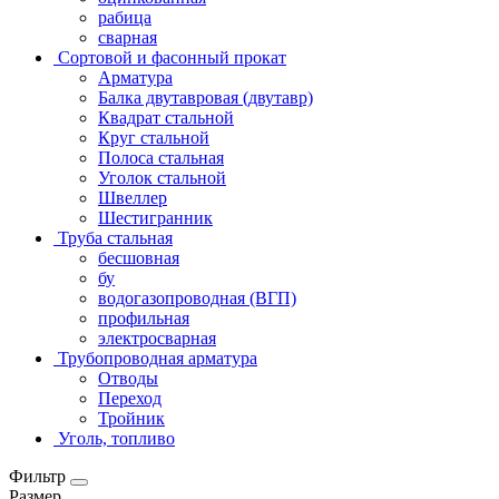
рабица
сварная
Сортовой и фасонный прокат
Арматура
Балка двутавровая (двутавр)
Квадрат стальной
Круг стальной
Полоса стальная
Уголок стальной
Швеллер
Шестигранник
Труба стальная
бесшовная
бу
водогазопроводная (ВГП)
профильная
электросварная
Трубопроводная арматура
Отводы
Переход
Тройник
Уголь, топливо
Фильтр
Размер