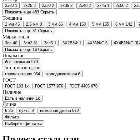
2х20
1
2х25
3
2х30
2
2х35
2
2х40
2
2х45
1
2х50
2
2х
Показать еще 483
Скрыть
Толщина
2 мм
45
2.5 мм
3
3 мм
66
4 мм
150
5 мм
155
6 мм
142
Показать еще 31
Скрыть
Марка стали
3сп
40
3сп2
81
3сп5
1
3Х2В8Ф
1
4Х5МФС
6
4Х4ВМФС (ДИ
Показать еще 16
Скрыть
Покрытие
без покрытия
970
Тип производства
горячекатаная
964
холоднокатаная
6
ГОСТ
ГОСТ 103
1
k
ГОСТ 1577
970
ГОСТ 4405
970
Наличие
Есть в наличии
1
k
Длина
6
25
бухты
9
немерная длина
970
Фильтр
Выберите фильтры
Полоса стальная