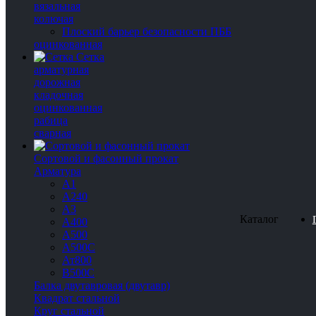
вязальная
колючая
Плоский барьер безопасности ПББ
оцинкованная
Сетка
арматурная
дорожная
кладочная
оцинкованная
рабица
сварная
Сортовой и фасонный прокат
Арматура
А1
А240
А3
Каталог
А400
А500
А500С
Ат800
В500С
Балка двутавровая (двутавр)
Квадрат стальной
Круг стальной