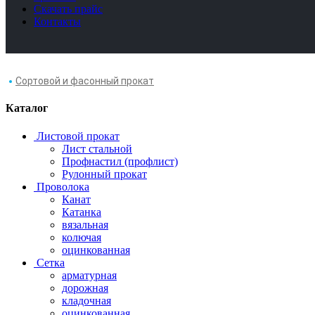
Скачать прайс
Контакты
Сортовой и фасонный прокат
Каталог
Листовой прокат
Лист стальной
Профнастил (профлист)
Рулонный прокат
Проволока
Канат
Катанка
вязальная
колючая
оцинкованная
Сетка
арматурная
дорожная
кладочная
оцинкованная