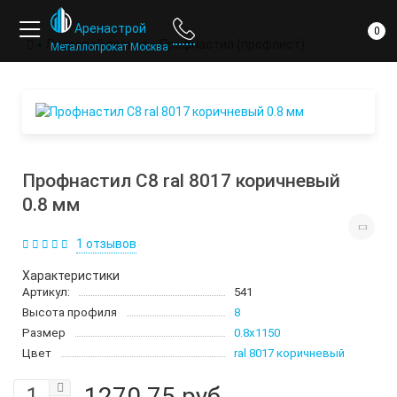
ответ
компании
Аренастрой
0
Листовой прокат
Профнастил (профлист)
Металлопрокат Москва
Профнастил С8 ral 8017 коричневый
0.8 мм
1 отзывов
Характеристики
Артикул:
541
Высота профиля
8
Размер
0.8х1150
Цвет
ral 8017 коричневый
1270.75 руб