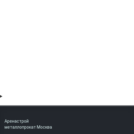
Профнастил С8 ral 1014 слоновая кость 0.7 мм
1045.93 руб
Аренастрой
металлопрокат Москва