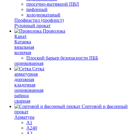
просечно-вытяжной ПВЛ
рифленый
холоднокатаный
Профнастил (профлист)
Рулонный прокат
Проволока
Канат
Катанка
вязальная
колючая
Плоский барьер безопасности ПББ
оцинкованная
Сетка
арматурная
дорожная
кладочная
оцинкованная
рабица
сварная
Сортовой и фасонный
прокат
Арматура
А1
А240
А3