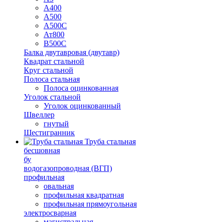
А400
А500
А500С
Ат800
В500С
Балка двутавровая (двутавр)
Квадрат стальной
Круг стальной
Полоса стальная
Полоса оцинкованная
Уголок стальной
Уголок оцинкованный
Швеллер
гнутый
Шестигранник
Труба стальная
бесшовная
бу
водогазопроводная (ВГП)
профильная
овальная
профильная квадратная
профильная прямоугольная
электросварная
магистральная