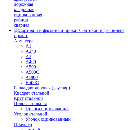
дорожная
кладочная
оцинкованная
рабица
сварная
Сортовой и фасонный
прокат
Арматура
А1
А240
А3
А400
А500
А500С
Ат800
В500С
Балка двутавровая (двутавр)
Квадрат стальной
Круг стальной
Полоса стальная
Полоса оцинкованная
Уголок стальной
Уголок оцинкованный
Швеллер
гнутый