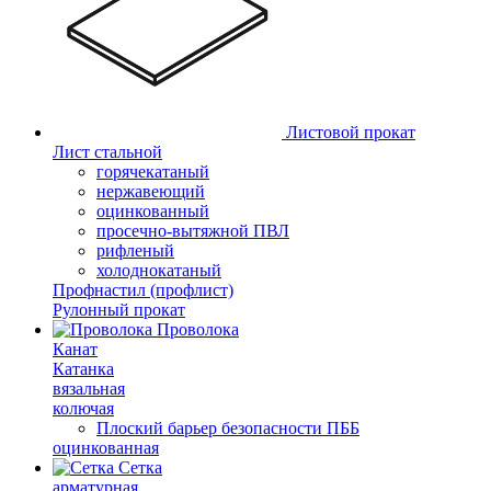
Листовой прокат
Лист стальной
горячекатаный
нержавеющий
оцинкованный
просечно-вытяжной ПВЛ
рифленый
холоднокатаный
Профнастил (профлист)
Рулонный прокат
Проволока
Канат
Катанка
вязальная
колючая
Плоский барьер безопасности ПББ
оцинкованная
Сетка
арматурная