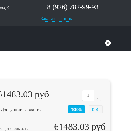
8 (926) 782-99-93
ца, 9
Заказать звонок
0
61483.03 руб
 Доступные варианты:
тонна
п.м.
61483.03 руб
бщая стоимость