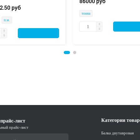
86000 руб
2.50 руб
тонна
п.м.
Категории товар
прайс-лист
ьный прайс-лист
Балка двутавровая