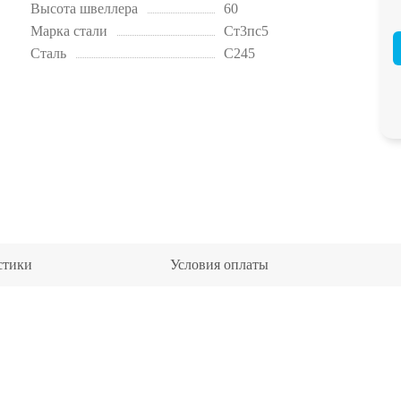
Высота швеллера
60
Марка стали
Ст3пс5
Сталь
С245
стики
Условия оплаты