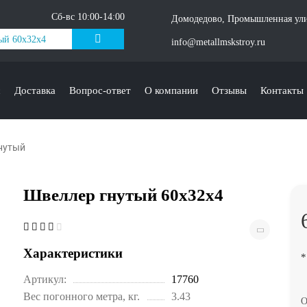
Сб-вс 10:00-14:00
Домодедово, Промышленная ули
info@metallmskstroy.ru
с
Доставка
Вопрос-ответ
О компании
Отзывы
Контакты
нутый
Швеллер гнутый 60x32x4
Характеристики
*
Артикул:
17760
Вес погонного метра, кг.
3.43
О