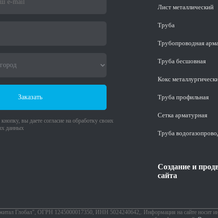
Лист металлический
Труба
Трубопроводная арм
Труба бесшовная
Кокс металлургическ
Заказать
Труба профильная
Cетка арматурная
кнопку, вы даете согласие на обработку своих
ых данных
Труба водогазопрово
Создание и прод
сайта
житал Глобал", ОГРН 1245000017350, ИНН 5024240642,. Информация на сайте носит и