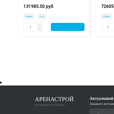
131985.50 руб
72605
тонна
п.м.
тонна
АРЕНАСТРОЙ
Актуальный 
Закажите актуал
металлопрокат Москва