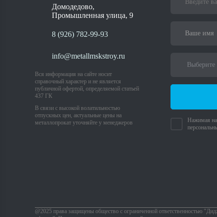
Домодедово,
Промышленная улица, 9
8 (926) 782-99-93
info@metallmskstroy.ru
Вся информация на сайте носит
справочный характер и не является
публичной офертой, определяемой статьей
437 ГК
В связи с высокой волатильностью
отпускных цен, актуальные цены на
Нажимая на 
металлопрокат уточняйте у менеджеров
персональн
@2025 права защищены общество с ограниченной ответственностью "Дид