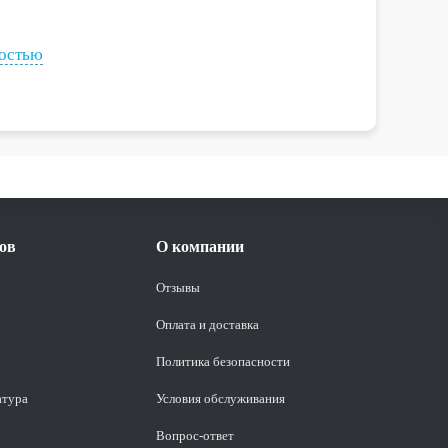
аническим нагрузкам.
ностью
ходимый профиль для любого проекта.
в зависимости от требований.
ции.
аждений.
ов
О компании
Отзывы
Оплата и доставка
Политика безопасности
атура
Условия обслуживания
Вопрос-ответ