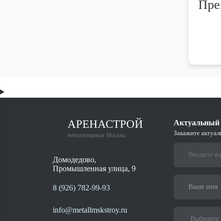
Пре
Квад
Широ
Изго
Каче
Испо
АРЕНАСТРОЙ
Актуальный 
Закажите актуал
металлопрокат Москва
Домодедово,
Промышленная улица, 9
8 (926) 782-99-93
info@metallmskstroy.ru