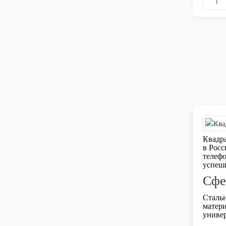
Квадра
в Росс
телефо
успешн
Сфе
Стальн
матери
универ