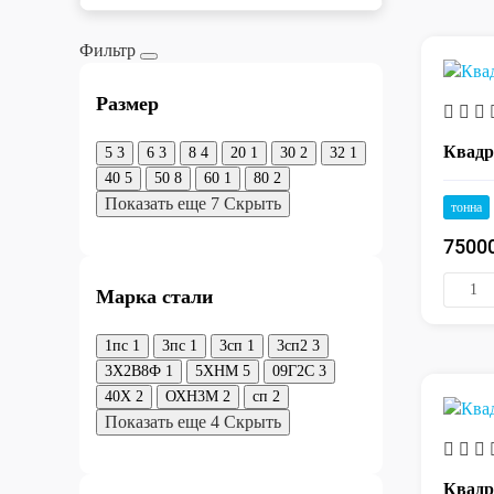
Фильтр
Размер
Квадр
5
3
6
3
8
4
20
1
30
2
32
1
40
5
50
8
60
1
80
2
Показать еще 7
Скрыть
тонна
7500
Марка стали
1пс
1
3пс
1
3сп
1
3сп2
3
3Х2В8Ф
1
5ХНМ
5
09Г2С
3
40Х
2
ОХН3М
2
сп
2
Показать еще 4
Скрыть
Квадр