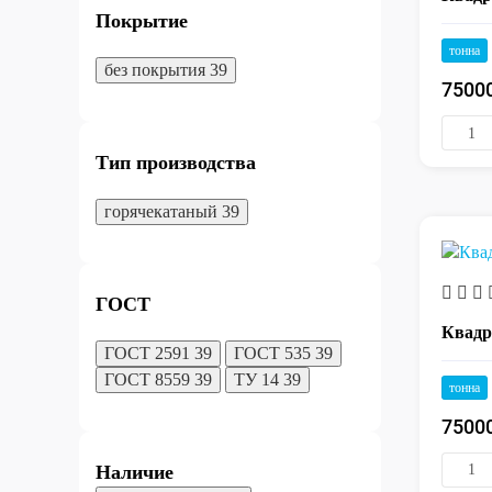
Покрытие
тонна
без покрытия
39
7500
Тип производства
горячекатаный
39
ГОСТ
Квадр
ГОСТ 2591
39
ГОСТ 535
39
ГОСТ 8559
39
ТУ 14
39
тонна
7500
Наличие