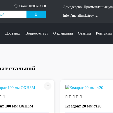
Сб-вс 10:00-14:00
Домодедово, Промышленная ули
info@metallmskstroy.ru
с
Доставка
Вопрос-ответ
О компании
Отзывы
Контакты
ат стальной
ат 100 мм ОХН3М
Квадрат 20 мм ст20