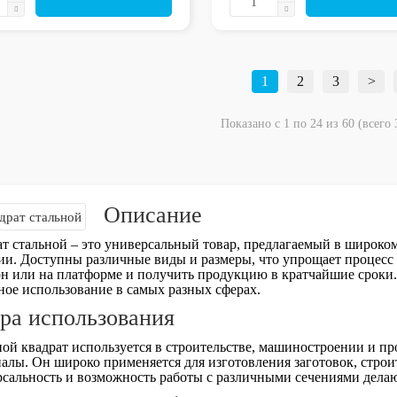
1
2
3
>
Показано с 1 по 24 из 60 (всего 
Описание
т стальной – это универсальный товар, предлагаемый в широко
ии. Доступны различные виды и размеры, что упрощает процесс з
н или на платформе и получить продукцию в кратчайшие сроки.
ое использование в самых разных сферах.
ра использования
ой квадрат используется в строительстве, машиностроении и п
алы. Он широко применяется для изготовления заготовок, стро
сальность и возможность работы с различными сечениями дела