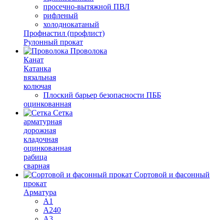
просечно-вытяжной ПВЛ
рифленый
холоднокатаный
Профнастил (профлист)
Рулонный прокат
Проволока
Канат
Катанка
вязальная
колючая
Плоский барьер безопасности ПББ
оцинкованная
Сетка
арматурная
дорожная
кладочная
оцинкованная
рабица
сварная
Сортовой и фасонный
прокат
Арматура
А1
А240
А3