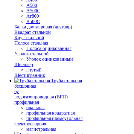
А500
А500С
Ат800
В500С
Балка двутавровая (двутавр)
Квадрат стальной
Круг стальной
Полоса стальная
Полоса оцинкованная
Уголок стальной
Уголок оцинкованный
Швеллер
гнутый
Шестигранник
Труба стальная
бесшовная
бу
водогазопроводная (ВГП)
профильная
овальная
профильная квадратная
профильная прямоугольная
электросварная
магистральная