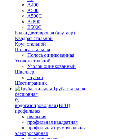
А400
А500
А500С
Ат800
В500С
Балка двутавровая (двутавр)
Квадрат стальной
Круг стальной
Полоса стальная
Полоса оцинкованная
Уголок стальной
Уголок оцинкованный
Швеллер
гнутый
Шестигранник
Труба стальная
бесшовная
бу
водогазопроводная (ВГП)
профильная
овальная
профильная квадратная
профильная прямоугольная
электросварная
магистральная