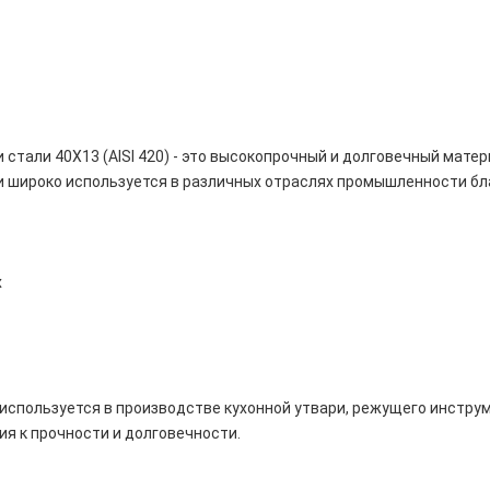
стали 40Х13 (AISI 420) - это высокопрочный и долговечный мате
ли широко используется в различных отраслях промышленности б
х
о используется в производстве кухонной утвари, режущего инстру
ия к прочности и долговечности.