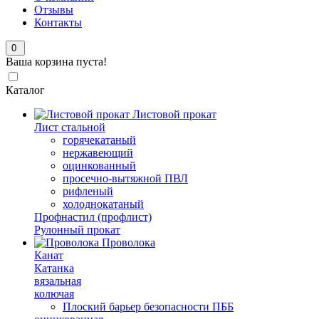
Отзывы
Контакты
0
Ваша корзина пуста!
Каталог
Листовой прокат
Лист стальной
горячекатаный
нержавеющий
оцинкованный
просечно-вытяжной ПВЛ
рифленый
холоднокатаный
Профнастил (профлист)
Рулонный прокат
Проволока
Канат
Катанка
вязальная
колючая
Плоский барьер безопасности ПББ