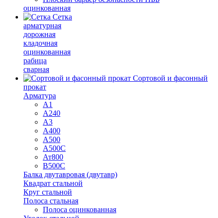
оцинкованная
Сетка
арматурная
дорожная
кладочная
оцинкованная
рабица
сварная
Сортовой и фасонный
прокат
Арматура
А1
А240
А3
А400
А500
А500С
Ат800
В500С
Балка двутавровая (двутавр)
Квадрат стальной
Круг стальной
Полоса стальная
Полоса оцинкованная