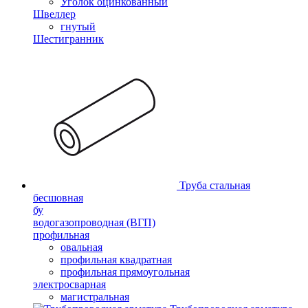
Уголок оцинкованный
Швеллер
гнутый
Шестигранник
Труба стальная
бесшовная
бу
водогазопроводная (ВГП)
профильная
овальная
профильная квадратная
профильная прямоугольная
электросварная
магистральная