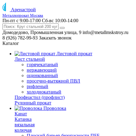
Аренастрой
Металлопрокат Москва
Пн-пт с 9:00-17:00
Сб-вс 10:00-14:00
Домодедово, Промышленная улица, 9
info@metallmskstroy.ru
8 (926) 782-99-93
Заказать звонок
Каталог
Листовой прокат
Лист стальной
горячекатаный
нержавеющий
оцинкованный
просечно-вытяжной ПВЛ
рифленый
холоднокатаный
Профнастил (профлист)
Рулонный прокат
Проволока
Канат
Катанка
вязальная
колючая
Плоский барьер безопасности ПББ