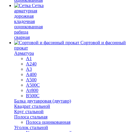
оцинкованная
Сетка
арматурная
дорожная
кладочная
оцинкованная
рабица
сварная
Сортовой и фасонный
прокат
Арматура
А1
А240
А3
А400
А500
А500С
Ат800
В500С
Балка двутавровая (двутавр)
Квадрат стальной
Круг стальной
Полоса стальная
Полоса оцинкованная
Уголок стальной