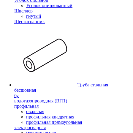
Уголок стальной
Уголок оцинкованный
Швеллер
гнутый
Шестигранник
Труба стальная
бесшовная
бу
водогазопроводная (ВГП)
профильная
овальная
профильная квадратная
профильная прямоугольная
электросварная
магистральная