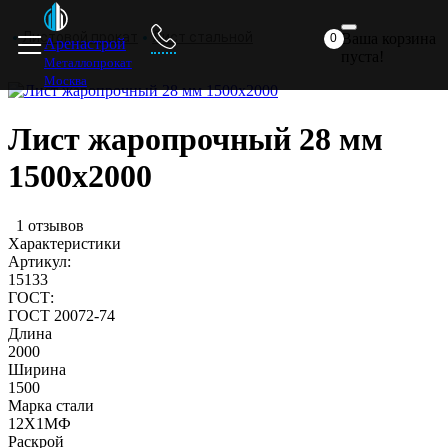
Главная
Прайс
Доставка
ответ
комп
Листовой прокат
Лист стальной
Ваша корзина
0
Аренастрой
пуста!
Металлопрокат
Москва
Лист жаропрочный 28 мм
1500х2000
1 отзывов
Характеристики
я
Артикул:
15133
ГОСТ:
ГОСТ 20072-74
Длина
2000
Ширина
я
1500
Марка стали
12Х1МФ
Раскрой