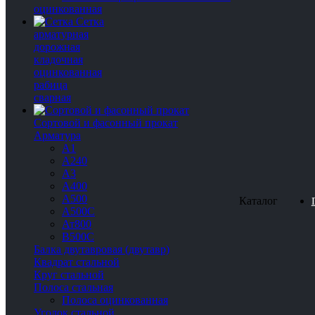
оцинкованная
Сетка
арматурная
дорожная
кладочная
оцинкованная
рабица
сварная
Сортовой и фасонный прокат
Арматура
А1
А240
А3
А400
А500
Каталог
А500С
Ат800
В500С
Балка двутавровая (двутавр)
Квадрат стальной
Круг стальной
Полоса стальная
Полоса оцинкованная
Уголок стальной