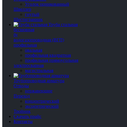
Уголок оцинкованный
Швеллер
гнутый
Шестигранник
Труба стальная
бесшовная
бу
водогазопроводная (ВГП)
профильная
овальная
профильная квадратная
профильная прямоугольная
электросварная
магистральная
Трубопроводная арматура
Отводы
нержавеющие
Переход
концентрический
эксцентрический
Тройник
Скачать прайс
Контакты