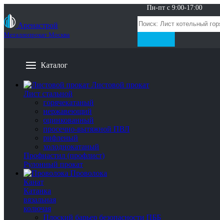
Пн-пт с 9:00-17:00
Аренастрой
Металлопрокат Москва
Каталог
Листовой прокат
Лист стальной
горячекатаный
нержавеющий
оцинкованный
просечно-вытяжной ПВЛ
рифленый
холоднокатаный
Профнастил (профлист)
Рулонный прокат
Проволока
Канат
Катанка
вязальная
колючая
Плоский барьер безопасности ПББ