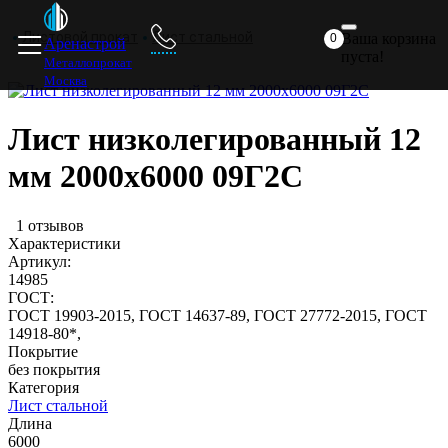
Главная
Прайс
Доставка
ответ
комп
Листовой прокат
Лист стальной
Ваша корзина
0
Аренастрой
пуста!
Металлопрокат
Москва
Лист низколегированный 12
мм 2000х6000 09Г2С
1 отзывов
Характеристики
Артикул:
я
14985
ГОСТ:
ГОСТ 19903-2015, ГОСТ 14637-89, ГОСТ 27772-2015, ГОСТ
14918-80*,
Покрытие
без покрытия
Категория
я
Лист стальной
Длина
6000