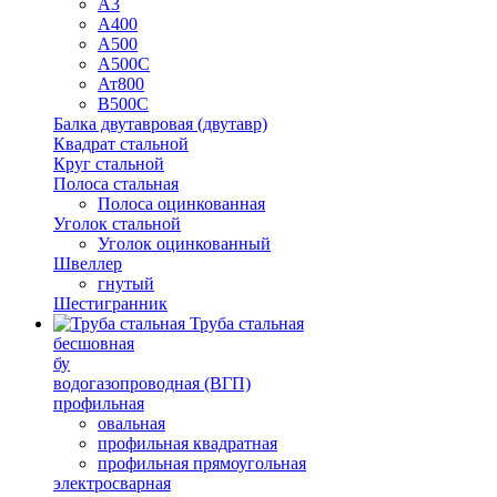
А3
А400
А500
А500С
Ат800
В500С
Балка двутавровая (двутавр)
Квадрат стальной
Круг стальной
Полоса стальная
Полоса оцинкованная
Уголок стальной
Уголок оцинкованный
Швеллер
гнутый
Шестигранник
Труба стальная
бесшовная
бу
водогазопроводная (ВГП)
профильная
овальная
профильная квадратная
профильная прямоугольная
электросварная