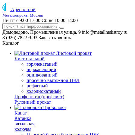
Аренастрой
Металлопрокат Москва
Пн-пт с 9:00-17:00
Сб-вс 10:00-14:00
Домодедово, Промышленная улица, 9
info@metallmskstroy.ru
8 (926) 782-99-93
Заказать звонок
Каталог
Листовой прокат
Лист стальной
горячекатаный
нержавеющий
оцинкованный
просечно-вытяжной ПВЛ
рифленый
холоднокатаный
Профнастил (профлист)
Рулонный прокат
Проволока
Канат
Катанка
вязальная
колючая
Плоский барьер безопасности ПББ