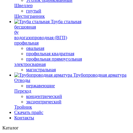
Уголок оцинкованный
Швеллер
гнутый
Шестигранник
Труба стальная
бесшовная
бу
водогазопроводная (ВГП)
профильная
овальная
профильная квадратная
профильная прямоугольная
электросварная
магистральная
Трубопроводная арматура
Отводы
нержавеющие
Переход
концентрический
эксцентрический
Тройник
Скачать прайс
Контакты
Каталог