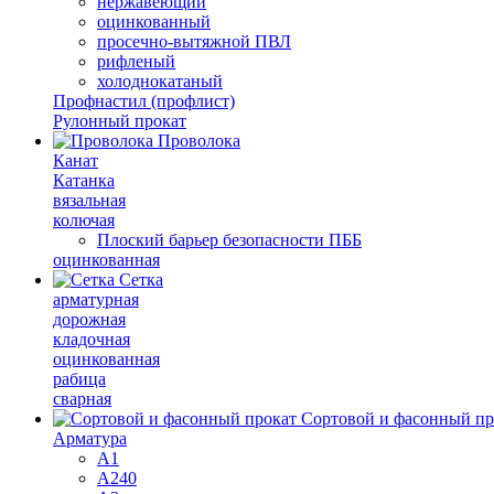
нержавеющий
оцинкованный
просечно-вытяжной ПВЛ
рифленый
холоднокатаный
Профнастил (профлист)
Рулонный прокат
Проволока
Канат
Катанка
вязальная
колючая
Плоский барьер безопасности ПББ
оцинкованная
Сетка
арматурная
дорожная
кладочная
оцинкованная
рабица
сварная
Сортовой и фасонный пр
Арматура
А1
А240