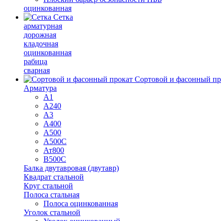
оцинкованная
Сетка
арматурная
дорожная
кладочная
оцинкованная
рабица
сварная
Сортовой и фасонный пр
Арматура
А1
А240
А3
А400
А500
А500С
Ат800
В500С
Балка двутавровая (двутавр)
Квадрат стальной
Круг стальной
Полоса стальная
Полоса оцинкованная
Уголок стальной