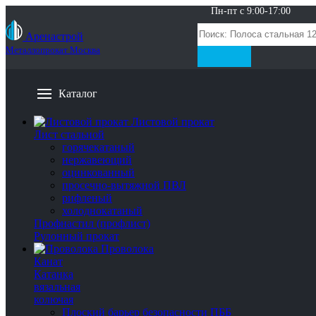
Пн-пт с 9:00-17:00
Аренастрой
Металлопрокат Москва
Каталог
Листовой прокат
Лист стальной
горячекатаный
нержавеющий
оцинкованный
просечно-вытяжной ПВЛ
рифленый
холоднокатаный
Профнастил (профлист)
Рулонный прокат
Проволока
Канат
Катанка
вязальная
колючая
Плоский барьер безопасности ПББ