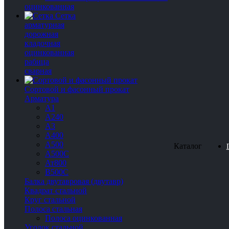
оцинкованная
Сетка
арматурная
дорожная
кладочная
оцинкованная
рабица
сварная
Сортовой и фасонный прокат
Арматура
А1
А240
А3
А400
А500
Каталог
А500С
Ат800
В500С
Балка двутавровая (двутавр)
Квадрат стальной
Круг стальной
Полоса стальная
Полоса оцинкованная
Уголок стальной