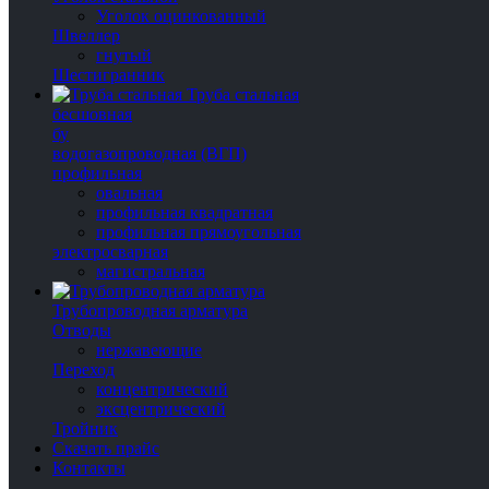
Уголок оцинкованный
Швеллер
гнутый
Шестигранник
Труба стальная
бесшовная
бу
водогазопроводная (ВГП)
профильная
овальная
профильная квадратная
профильная прямоугольная
электросварная
магистральная
Трубопроводная арматура
Отводы
нержавеющие
Переход
концентрический
эксцентрический
Тройник
Скачать прайс
Контакты