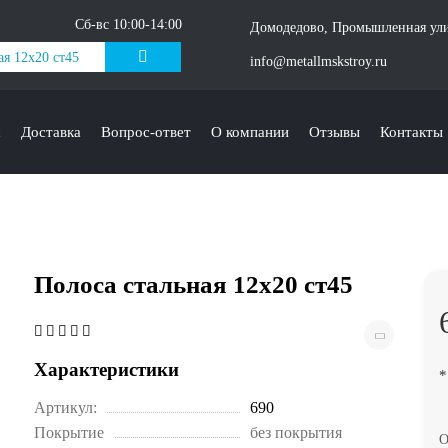
Сб-вс 10:00-14:00
Домодедово, Промышленная ули
info@metallmskstroy.ru
с
Доставка
Вопрос-ответ
О компании
Отзывы
Контакты
Полоса стальная 12х20 ст45
Характеристики
*
Артикул:
690
Покрытие
без покрытия
О