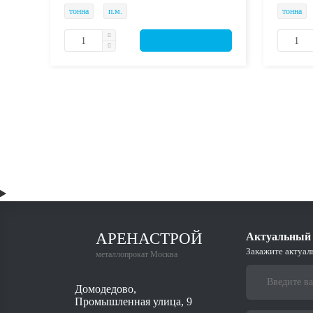
тонна
п.м.
тонна
АРЕНАСТРОЙ
Актуальный 
Закажите актуал
металлопрокат Москва
Домодедово,
Промышленная улица, 9