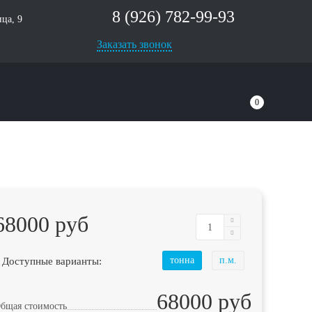
8 (926) 782-99-93
ца, 9
Заказать звонок
0
68000 руб
 Доступные варианты:
тонна
п.м.
68000 руб
бщая стоимость