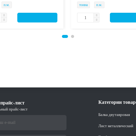
п.м.
тонна
п.м.
Категории товар
прайс-лист
ьный прайс-лист
Балка двутавровая
Лист металлический