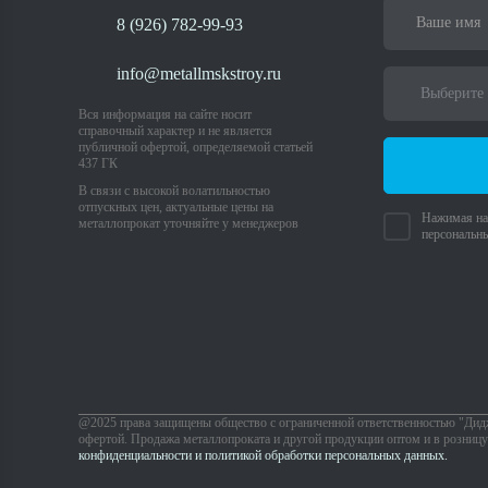
8 (926) 782-99-93
info@metallmskstroy.ru
Вся информация на сайте носит
справочный характер и не является
публичной офертой, определяемой статьей
437 ГК
В связи с высокой волатильностью
отпускных цен, актуальные цены на
Нажимая на 
металлопрокат уточняйте у менеджеров
персональн
@2025 права защищены общество с ограниченной ответственностью "Дид
офертой. Продажа металлопроката и другой продукции оптом и в розницу 
конфиденциальности и политикой обработки персональных данных.