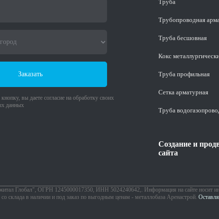
Труба
Трубопроводная арм
Труба бесшовная
Кокс металлургическ
Заказать
Труба профильная
Cетка арматурная
кнопку, вы даете согласие на обработку своих
ых данных
Труба водогазопрово
Создание и прод
сайта
житал Глобал", ОГРН 1245000017350, ИНН 5024240642,. Информация на сайте носит и
со склада в наличии и под заказ по выгодным ценам - металлобаза Аренастрой.
Оставля