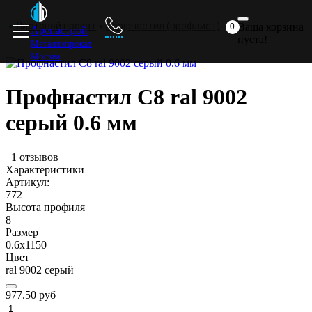
Главная
Прайс
Доставка
ответ
комп
Листовой прокат
Профнастил (профлист)
Ваша корзина
0
Аренастрой
пуста!
Металлопрокат
Москва
Профнастил С8 ral 9002
серый 0.6 мм
1 отзывов
Характеристики
я
Артикул:
772
Высота профиля
8
Размер
0.6х1150
Цвет
я
ral 9002 серый
977.50 руб