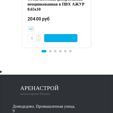
неоцинкованная в ПВХ АЖУР
110.50 
0.65х10
м2
204.00 руб 
м2
АРЕНАСТРОЙ
металлопрокат Москва
Домодедово, Промышленная улица,
9