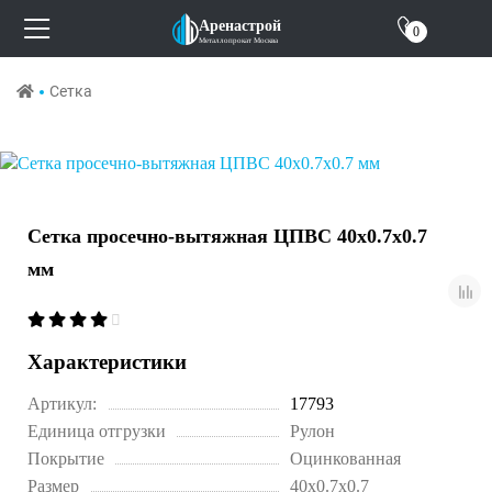
О компании
Аренастрой
0
Металлопрокат Москва
Отзывы
Сетка
Контакты
Сетка просечно-вытяжная ЦПВС 40х0.7х0.7
мм
Характеристики
Артикул:
17793
Единица отгрузки
Рулон
Покрытие
Оцинкованная
Размер
40x0.7x0.7