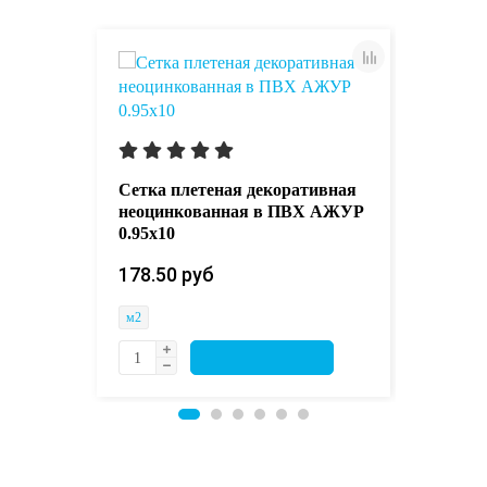
0х5
Сетка к
50х50х3
Сетка плетеная декоративная
неоцинкованная в ПВХ АЖУР
68.00 р
0.95х10
м2
178.50 руб 
м2