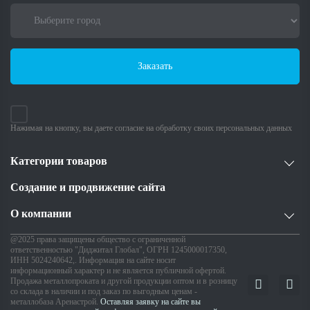
Заказать
Нажимая на кнопку, вы даете согласие на обработку своих персональных данных
Категории товаров
Создание и продвижение сайта
О компании
@2025 права защищены общество с ограниченной
ответственностью "Диджитал Глобал", ОГРН 1245000017350,
ИНН 5024240642,. Информация на сайте носит
информационный характер и не является публичной офертой.
Продажа металлопроката и другой продукции оптом и в розницу
со склада в наличии и под заказ по выгодным ценам -
металлобаза Аренастрой.
Оставляя заявку на сайте вы