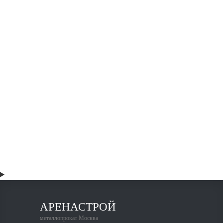
Швеллер гнутый 180х110х6
86000 руб 
тонна
АРЕНАСТРОЙ
металлопрокат Москва