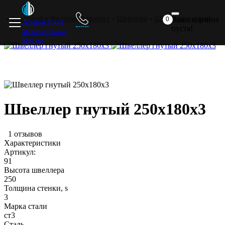
Главная
Прайс
Доставка
ответ
комп
Сортовой и фасонный прокат
Швеллер
Швеллер гнутый
Ваша корзина
0
Аренастрой
пуста!
Металлопрокат
Москва
Швеллер гнутый 250х180х3
1 отзывов
Характеристики
Артикул:
91
Высота швеллера
я
250
Толщина стенки, s
3
Марка стали
ст3
Сталь