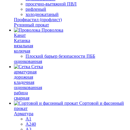
просечно-вытяжной ПВЛ
рифленый
холоднокатаный
Профнастил (профлист)
Рулонный прокат
Проволока
Канат
Катанка
вязальная
колючая
Плоский барьер безопасности ПББ
оцинкованная
Сетка
арматурная
дорожная
кладочная
оцинкованная
рабица
сварная
Сортовой и фасонный
прокат
Арматура
А1
А240
А3