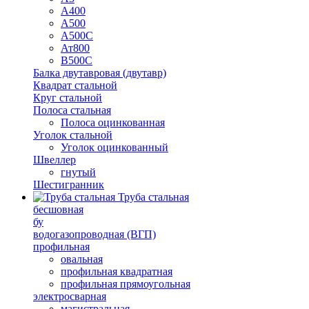
А400
А500
А500С
Ат800
В500С
Балка двутавровая (двутавр)
Квадрат стальной
Круг стальной
Полоса стальная
Полоса оцинкованная
Уголок стальной
Уголок оцинкованный
Швеллер
гнутый
Шестигранник
Труба стальная
бесшовная
бу
водогазопроводная (ВГП)
профильная
овальная
профильная квадратная
профильная прямоугольная
электросварная
магистральная