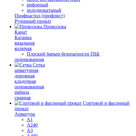
рифленый
холоднокатаный
Профнастил (профлист)
Рулонный прокат
Проволока
Канат
Катанка
вязальная
колючая
Плоский барьер безопасности ПББ
оцинкованная
Сетка
арматурная
дорожная
кладочная
оцинкованная
рабица
сварная
Сортовой и фасонный
прокат
Арматура
А1
А240
А3
А400