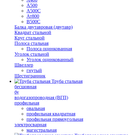
А500
А500С
Ат800
В500С
Балка двутавровая (двутавр)
Квадрат стальной
Круг стальной
Полоса стальная
Полоса оцинкованная
Уголок стальной
Уголок оцинкованный
Швеллер
гнутый
Шестигранник
Труба стальная
бесшовная
бу
водогазопроводная (ВГП)
профильная
овальная
профильная квадратная
профильная прямоугольная
электросварная
магистральная