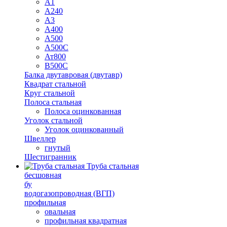
А1
А240
А3
А400
А500
А500С
Ат800
В500С
Балка двутавровая (двутавр)
Квадрат стальной
Круг стальной
Полоса стальная
Полоса оцинкованная
Уголок стальной
Уголок оцинкованный
Швеллер
гнутый
Шестигранник
Труба стальная
бесшовная
бу
водогазопроводная (ВГП)
профильная
овальная
профильная квадратная