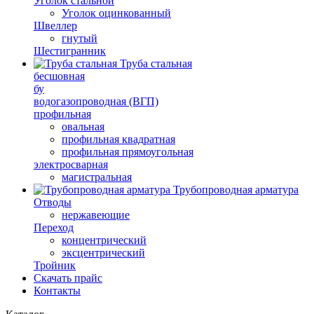
Уголок стальной
Уголок оцинкованный
Швеллер
гнутый
Шестигранник
Труба стальная
бесшовная
бу
водогазопроводная (ВГП)
профильная
овальная
профильная квадратная
профильная прямоугольная
электросварная
магистральная
Трубопроводная арматура
Отводы
нержавеющие
Переход
концентрический
эксцентрический
Тройник
Скачать прайс
Контакты