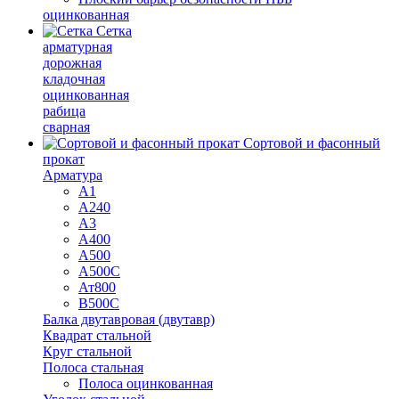
оцинкованная
Сетка
арматурная
дорожная
кладочная
оцинкованная
рабица
сварная
Сортовой и фасонный
прокат
Арматура
А1
А240
А3
А400
А500
А500С
Ат800
В500С
Балка двутавровая (двутавр)
Квадрат стальной
Круг стальной
Полоса стальная
Полоса оцинкованная