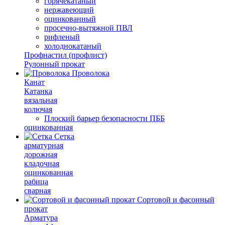
горячекатаный
нержавеющий
оцинкованный
просечно-вытяжной ПВЛ
рифленый
холоднокатаный
Профнастил (профлист)
Рулонный прокат
Проволока
Канат
Катанка
вязальная
колючая
Плоский барьер безопасности ПББ
оцинкованная
Сетка
арматурная
дорожная
кладочная
оцинкованная
рабица
сварная
Сортовой и фасонный
прокат
Арматура