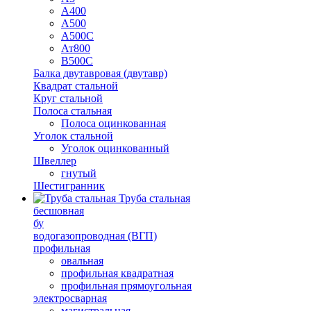
А400
А500
А500С
Ат800
В500С
Балка двутавровая (двутавр)
Квадрат стальной
Круг стальной
Полоса стальная
Полоса оцинкованная
Уголок стальной
Уголок оцинкованный
Швеллер
гнутый
Шестигранник
Труба стальная
бесшовная
бу
водогазопроводная (ВГП)
профильная
овальная
профильная квадратная
профильная прямоугольная
электросварная
магистральная