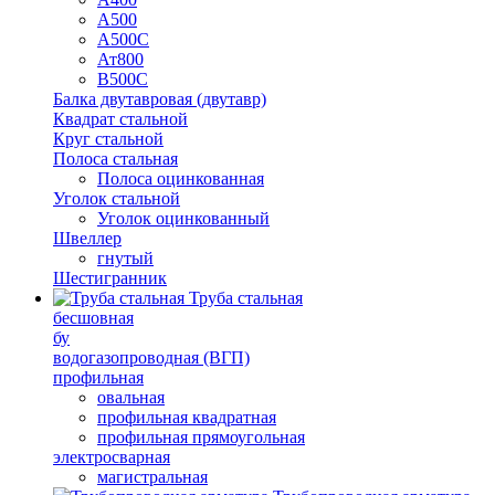
А500
А500С
Ат800
В500С
Балка двутавровая (двутавр)
Квадрат стальной
Круг стальной
Полоса стальная
Полоса оцинкованная
Уголок стальной
Уголок оцинкованный
Швеллер
гнутый
Шестигранник
Труба стальная
бесшовная
бу
водогазопроводная (ВГП)
профильная
овальная
профильная квадратная
профильная прямоугольная
электросварная
магистральная