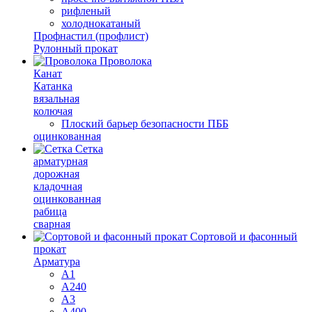
рифленый
холоднокатаный
Профнастил (профлист)
Рулонный прокат
Проволока
Канат
Катанка
вязальная
колючая
Плоский барьер безопасности ПББ
оцинкованная
Сетка
арматурная
дорожная
кладочная
оцинкованная
рабица
сварная
Сортовой и фасонный
прокат
Арматура
А1
А240
А3
А400