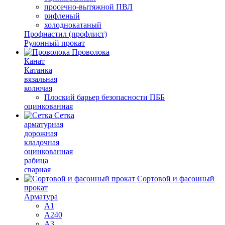
просечно-вытяжной ПВЛ
рифленый
холоднокатаный
Профнастил (профлист)
Рулонный прокат
Проволока
Канат
Катанка
вязальная
колючая
Плоский барьер безопасности ПББ
оцинкованная
Сетка
арматурная
дорожная
кладочная
оцинкованная
рабица
сварная
Сортовой и фасонный
прокат
Арматура
А1
А240
А3