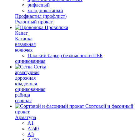
рифленый
холоднокатаный
Профнастил (профлист)
Рулонный прокат
Проволока
Канат
Катанка
вязальная
колючая
Плоский барьер безопасности ПББ
оцинкованная
Сетка
арматурная
дорожная
кладочная
оцинкованная
рабица
сварная
Сортовой и фасонный
прокат
Арматура
А1
А240
А3
А400