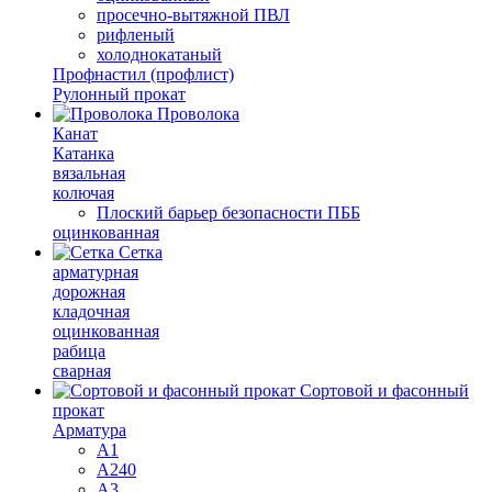
просечно-вытяжной ПВЛ
рифленый
холоднокатаный
Профнастил (профлист)
Рулонный прокат
Проволока
Канат
Катанка
вязальная
колючая
Плоский барьер безопасности ПББ
оцинкованная
Сетка
арматурная
дорожная
кладочная
оцинкованная
рабица
сварная
Сортовой и фасонный
прокат
Арматура
А1
А240
А3