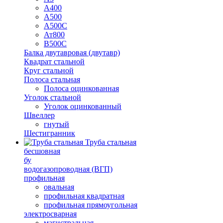
А400
А500
А500С
Ат800
В500С
Балка двутавровая (двутавр)
Квадрат стальной
Круг стальной
Полоса стальная
Полоса оцинкованная
Уголок стальной
Уголок оцинкованный
Швеллер
гнутый
Шестигранник
Труба стальная
бесшовная
бу
водогазопроводная (ВГП)
профильная
овальная
профильная квадратная
профильная прямоугольная
электросварная
магистральная