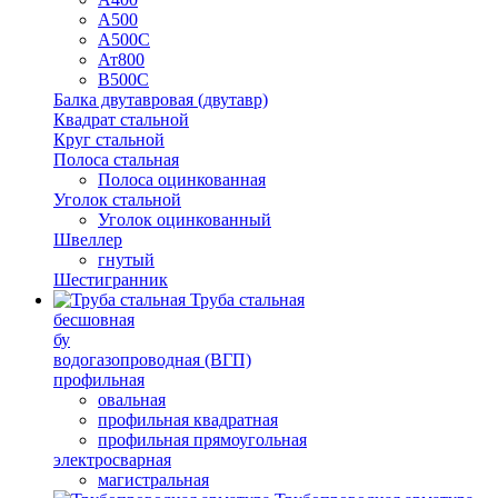
А500
А500С
Ат800
В500С
Балка двутавровая (двутавр)
Квадрат стальной
Круг стальной
Полоса стальная
Полоса оцинкованная
Уголок стальной
Уголок оцинкованный
Швеллер
гнутый
Шестигранник
Труба стальная
бесшовная
бу
водогазопроводная (ВГП)
профильная
овальная
профильная квадратная
профильная прямоугольная
электросварная
магистральная