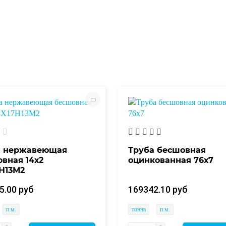
а нержавеющая
Труба бесшовная
вная 14х2
оцинкованная 76х7
Н13М2
5.00 руб
169342.10 руб
п.м.
тонна
п.м.