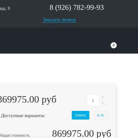
8 (926) 782-99-93
ца, 9
Заказать звонок
0
869975.00 руб
 Доступные варианты:
тонна
п.м.
869975.00 руб
бщая стоимость