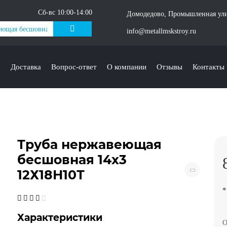
Сб-вс 10:00-14:00
Домодедово, Промышленная ули
info@metallmskstroy.ru
с
Доставка
Вопрос-ответ
О компании
Отзывы
Контакты
Труба нержавеющая
бесшовная 14х3
12Х18Н10Т
*
Характеристики
О