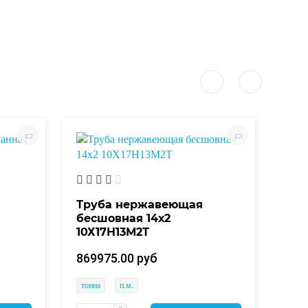
Тру
оци
Труба нержавеющая
бесшовная 14х2
10Х17Н13М2Т
173
869975.00 руб
тонн
тонна
п.м.