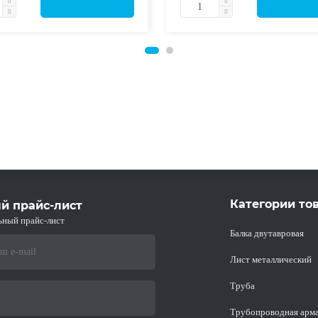
Категории то
й прайс-лист
ьный прайс-лист
Балка двутавровая
Лист металлический
Труба
Трубопроводная арм