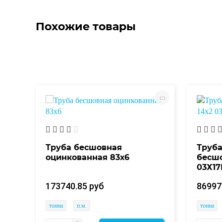
Похожие товары
Труба бесшовная
Труб
0Т
оцинкованная 83х6
бесшо
03Х17
173740.85 руб
86997
тонна
п.м.
тонна