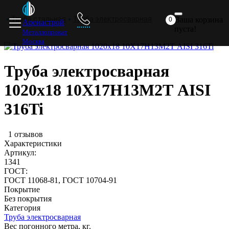
Главная
Прайс
Доставка
ответ
комп
Труба стальная
Труба электросварная
Ваша корзина
0
Аренастрой
пуста!
Металлопрокат
Москва
Труба электросварная
1020х18 10Х17Н13М2Т AISI
316Ti
я
1 отзывов
Характеристики
Артикул:
1341
ГОСТ:
ГОСТ 11068-81, ГОСТ 10704-91
Покрытие
я
Без покрытия
Категория
Труба электросварная
Вес погонного метра, кг.