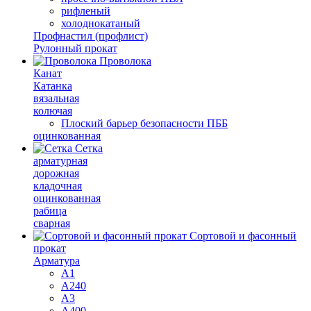
рифленый
холоднокатаный
Профнастил (профлист)
Рулонный прокат
Проволока
Канат
Катанка
вязальная
колючая
Плоский барьер безопасности ПББ
оцинкованная
Сетка
арматурная
дорожная
кладочная
оцинкованная
рабица
сварная
Сортовой и фасонный
прокат
Арматура
А1
А240
А3
А400