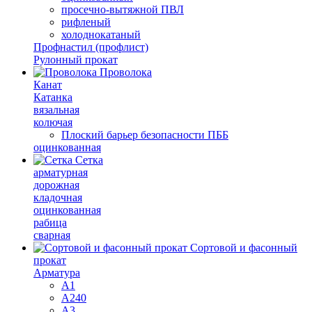
просечно-вытяжной ПВЛ
рифленый
холоднокатаный
Профнастил (профлист)
Рулонный прокат
Проволока
Канат
Катанка
вязальная
колючая
Плоский барьер безопасности ПББ
оцинкованная
Сетка
арматурная
дорожная
кладочная
оцинкованная
рабица
сварная
Сортовой и фасонный
прокат
Арматура
А1
А240
А3