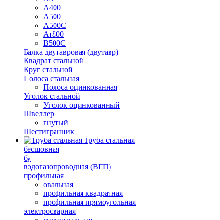
А400
А500
А500С
Ат800
В500С
Балка двутавровая (двутавр)
Квадрат стальной
Круг стальной
Полоса стальная
Полоса оцинкованная
Уголок стальной
Уголок оцинкованный
Швеллер
гнутый
Шестигранник
Труба стальная
бесшовная
бу
водогазопроводная (ВГП)
профильная
овальная
профильная квадратная
профильная прямоугольная
электросварная
магистральная