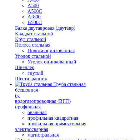
А500
А500С
Ат800
В500С
Балка двутавровая (двутавр)
Квадрат стальной
Круг стальной
Полоса стальная
Полоса оцинкованная
Уголок стальной
Уголок оцинкованный
Швеллер
гнутый
Шестигранник
Труба стальная
бесшовная
бу
водогазопроводная (ВГП)
профильная
овальная
профильная квадратная
профильная прямоугольная
электросварная
магистральная