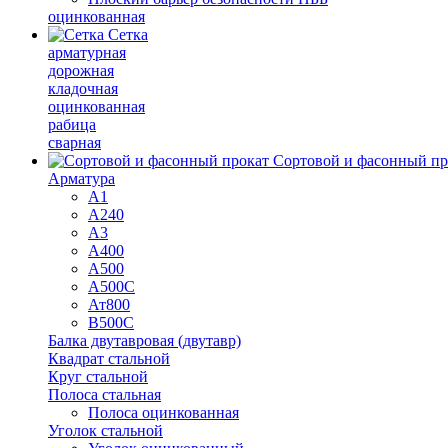
оцинкованная
Сетка
арматурная
дорожная
кладочная
оцинкованная
рабица
сварная
Сортовой и фасонный пр
Арматура
А1
А240
А3
А400
А500
А500С
Ат800
В500С
Балка двутавровая (двутавр)
Квадрат стальной
Круг стальной
Полоса стальная
Полоса оцинкованная
Уголок стальной