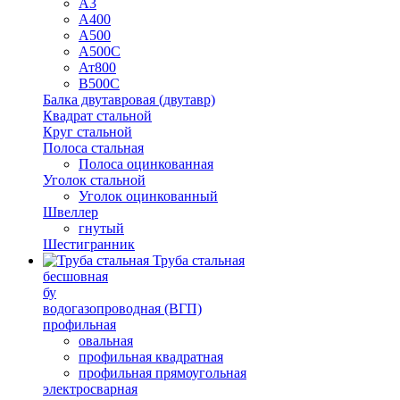
А3
А400
А500
А500С
Ат800
В500С
Балка двутавровая (двутавр)
Квадрат стальной
Круг стальной
Полоса стальная
Полоса оцинкованная
Уголок стальной
Уголок оцинкованный
Швеллер
гнутый
Шестигранник
Труба стальная
бесшовная
бу
водогазопроводная (ВГП)
профильная
овальная
профильная квадратная
профильная прямоугольная
электросварная