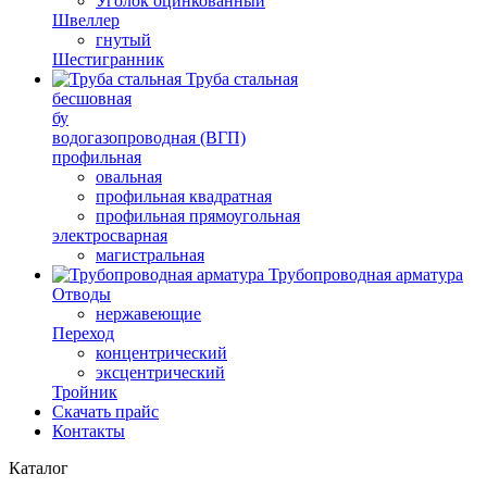
Уголок оцинкованный
Швеллер
гнутый
Шестигранник
Труба стальная
бесшовная
бу
водогазопроводная (ВГП)
профильная
овальная
профильная квадратная
профильная прямоугольная
электросварная
магистральная
Трубопроводная арматура
Отводы
нержавеющие
Переход
концентрический
эксцентрический
Тройник
Скачать прайс
Контакты
Каталог