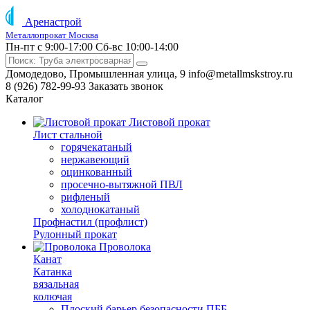
Аренастрой
Металлопрокат Москва
Пн-пт с 9:00-17:00
Сб-вс 10:00-14:00
Домодедово, Промышленная улица, 9
info@metallmskstroy.ru
8 (926) 782-99-93
Заказать звонок
Каталог
Листовой прокат
Лист стальной
горячекатаный
нержавеющий
оцинкованный
просечно-вытяжной ПВЛ
рифленый
холоднокатаный
Профнастил (профлист)
Рулонный прокат
Проволока
Канат
Катанка
вязальная
колючая
Плоский барьер безопасности ПББ