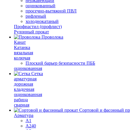
нержавеющий
оцинкованный
просечно-вытяжной ПВЛ
рифленый
холоднокатаный
Профнастил (профлист)
Рулонный прокат
Проволока
Канат
Катанка
вязальная
колючая
Плоский барьер безопасности ПББ
оцинкованная
Сетка
арматурная
дорожная
кладочная
оцинкованная
рабица
сварная
Сортовой и фасонный пр
Арматура
А1
А240