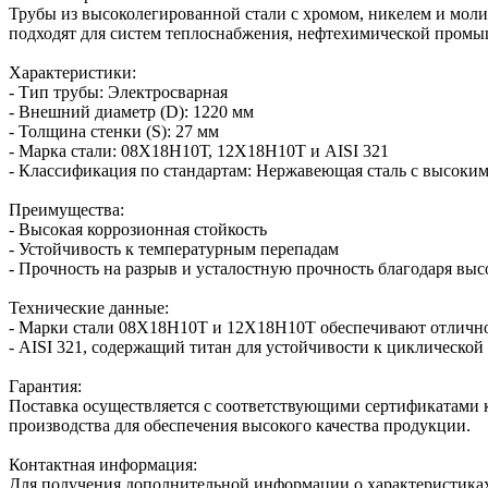
Трубы из высоколегированной стали с хромом, никелем и мол
подходят для систем теплоснабжения, нефтехимической промыш
Характеристики:
- Тип трубы: Электросварная
- Внешний диаметр (D): 1220 мм
- Толщина стенки (S): 27 мм
- Марка стали: 08Х18Н10Т, 12Х18Н10Т и AISI 321
- Классификация по стандартам: Нержавеющая сталь с высоким
Преимущества:
- Высокая коррозионная стойкость
- Устойчивость к температурным перепадам
- Прочность на разрыв и усталостную прочность благодаря вы
Технические данные:
- Марки стали 08Х18Н10Т и 12Х18Н10Т обеспечивают отличное
- AISI 321, содержащий титан для устойчивости к циклической
Гарантия:
Поставка осуществляется с соответствующими сертификатами к
производства для обеспечения высокого качества продукции.
Контактная информация:
Для получения дополнительной информации о характеристиках и