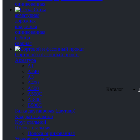
оцинкованная
Сетка
арматурная
дорожная
кладочная
оцинкованная
рабица
сварная
Сортовой и фасонный прокат
Арматура
А1
А240
А3
А400
А500
Каталог
А500С
Ат800
В500С
Балка двутавровая (двутавр)
Квадрат стальной
Круг стальной
Полоса стальная
Полоса оцинкованная
Уголок стальной