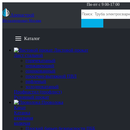
Пн-пт с 9:00-17:00
Аренастрой
Металлопрокат Москва
Каталог
Листовой прокат
Лист стальной
горячекатаный
нержавеющий
оцинкованный
просечно-вытяжной ПВЛ
рифленый
холоднокатаный
Профнастил (профлист)
Рулонный прокат
Проволока
Канат
Катанка
вязальная
колючая
Плоский барьер безопасности ПББ