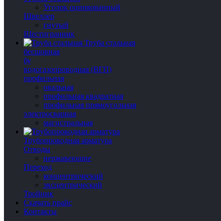
Уголок оцинкованный
Швеллер
гнутый
Шестигранник
Труба стальная
бесшовная
бу
водогазопроводная (ВГП)
профильная
овальная
профильная квадратная
профильная прямоугольная
электросварная
магистральная
Трубопроводная арматура
Отводы
нержавеющие
Переход
концентрический
эксцентрический
Тройник
Скачать прайс
Контакты