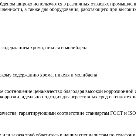
ибденом широко используются в различных отраслях промышлен
ленности, а также для оборудования, работающего при высоких
 содержанием хрома, никеля и молибдена
сокому содержанию хрома, никеля и молибдена
 соотношение цена/качество благодаря высокой коррозионной 
 коррозии, идеально подходит для агрессивных сред и теплотехн
ачества, гарантирующими соответствие стандартам ГОСТ и ISO.
ли заказа труб обратитесь к нашим специалистам по телефону [