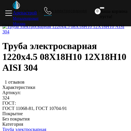
Главная
Прайс
Доставка
ответ
комп
Труба стальная
Труба электросварная
Ваша корзина
0
Аренастрой
пуста!
Металлопрокат
Москва
Труба электросварная
1220х4.5 08Х18Н10 12Х18Н10
AISI 304
я
1 отзывов
Характеристики
Артикул:
324
ГОСТ:
ГОСТ 11068-81, ГОСТ 10704-91
Покрытие
я
Без покрытия
Категория
Труба электросварная