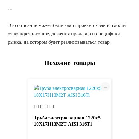
---
Это описание может быть адаптировано в зависимости
от конкретного предложения продавца и специфики
рынка, на котором будет реализовываться товар.
Похожие товары
1420х28
Труба э
08Х18Н
Труба электросварная 1220х5
321
10Х17Н13М2Т AISI 316Ti
81000 