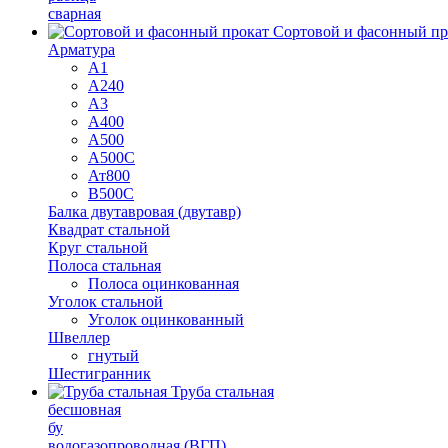
сварная
Сортовой и фасонный пр
Арматура
А1
А240
А3
А400
А500
А500С
Ат800
В500С
Балка двутавровая (двутавр)
Квадрат стальной
Круг стальной
Полоса стальная
Полоса оцинкованная
Уголок стальной
Уголок оцинкованный
Швеллер
гнутый
Шестигранник
Труба стальная
бесшовная
бу
водогазопроводная (ВГП)