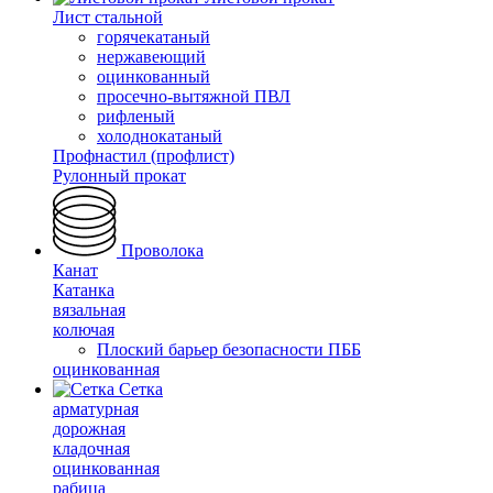
Лист стальной
горячекатаный
нержавеющий
оцинкованный
просечно-вытяжной ПВЛ
рифленый
холоднокатаный
Профнастил (профлист)
Рулонный прокат
Проволока
Канат
Катанка
вязальная
колючая
Плоский барьер безопасности ПББ
оцинкованная
Сетка
арматурная
дорожная
кладочная
оцинкованная
рабица