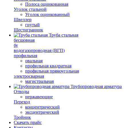
Полоса оцинкованная
Уголок стальной
Уголок оцинкованный
Швеллер
гнутый
Шестигранник
Труба стальная
бесшовная
бу
водогазопроводная (ВГП)
профильная
овальная
профильная квадратная
профильная прямоугольная
электросварная
магистральная
Трубопроводная арматура
Отводы
нержавеющие
Переход
концентрический
эксцентрический
Тройник
Скачать прайс
Контакты