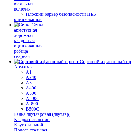
вязальная
колючая
Плоский барьер безопасности ПББ
оцинкованная
Сетка
арматурная
дорожная
кладочная
оцинкованная
рабица
сварная
Сортовой и фасонный пр
Арматура
А1
А240
А3
А400
А500
А500С
Ат800
В500С
Балка двутавровая (двутавр)
Квадрат стальной
Круг стальной
Полоса стальная