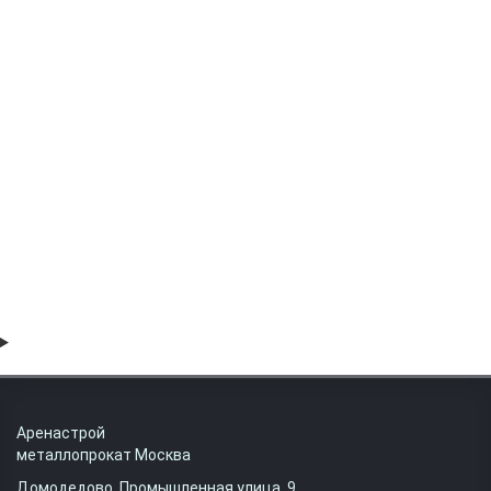
Труба электросварная 1620х22 08Х18Н10Т 12Х18Н10Т AISI 321
81000 руб
Аренастрой
металлопрокат Москва
Домодедово, Промышленная улица, 9