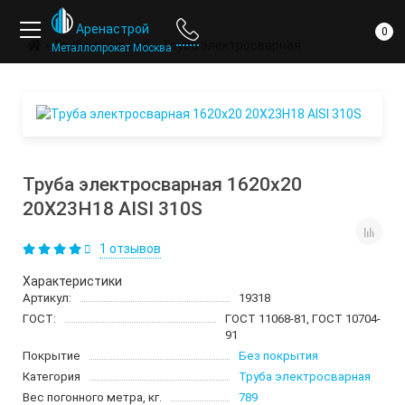
ответ
компании
Аренастрой
0
Труба стальная
Труба электросварная
Металлопрокат Москва
Труба электросварная 1620х20
20Х23Н18 AISI 310S
1 отзывов
Характеристики
Артикул:
19318
ГОСТ:
ГОСТ 11068-81, ГОСТ 10704-
91
Покрытие
Без покрытия
Категория
Труба электросварная
Вес погонного метра, кг.
789