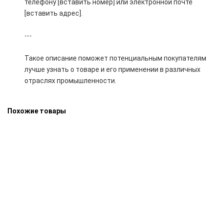
телефону [вставить номер] или электронной почте
[вставить адрес].
---
Такое описание поможет потенциальным покупателям
лучше узнать о товаре и его применении в различных
отраслях промышленности.
Похожие товары
Труба электросварная 1620х21 08Х18Н10 12Х18Н10 AISI 304
81000 руб