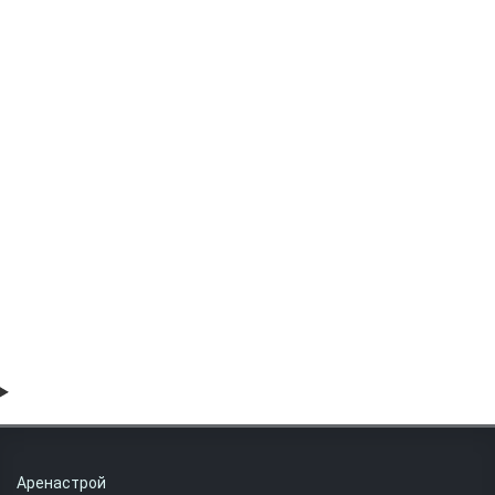
81000 руб
Труба электросварная 1620х29 20Х23Н18 AISI 310S
81000 руб
Аренастрой