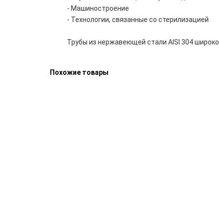
- Машиностроение
- Технологии, связанные со стерилизацией
Трубы из нержавеющей стали AISI 304 широк
Похожие товары
Труба электросварная оцинкованная 89х3.5 ст3
81000 руб