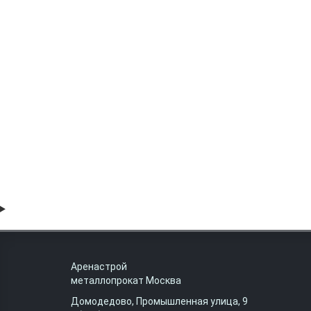
Труба электросварная оцинкованная 89х3.5 ст1-
81000 руб
Аренастрой
металлопрокат Москва
Домодедово, Промышленная улица, 9