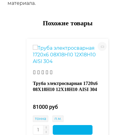
материала.
Похожие товары
1720х7
Труба э
 AISI
08Х18Н
321
Труба электросварная 1720х6
08Х18Н10 12Х18Н10 AISI 304
81000 
тонна
81000 руб 
тонна
п.м.