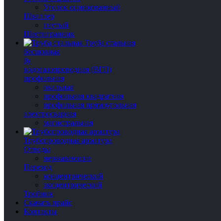
Уголок оцинкованный
Швеллер
гнутый
Шестигранник
Труба стальная
бесшовная
бу
водогазопроводная (ВГП)
профильная
овальная
профильная квадратная
профильная прямоугольная
электросварная
магистральная
Трубопроводная арматура
Отводы
нержавеющие
Переход
концентрический
эксцентрический
Тройник
Скачать прайс
Контакты