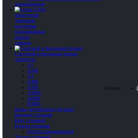
оцинкованная
Сетка
арматурная
дорожная
кладочная
оцинкованная
рабица
сварная
Сортовой и фасонный прокат
Арматура
А1
А240
А3
А400
А500
Каталог
А500С
Ат800
В500С
Балка двутавровая (двутавр)
Квадрат стальной
Круг стальной
Полоса стальная
Полоса оцинкованная
Уголок стальной