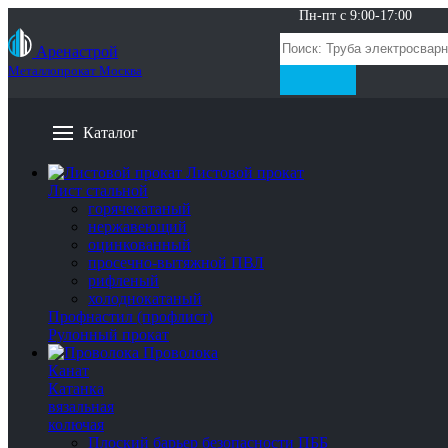
Пн-пт с 9:00-17:00
Аренастрой
Металлопрокат Москва
Каталог
Листовой прокат
Лист стальной
горячекатаный
нержавеющий
оцинкованный
просечно-вытяжной ПВЛ
рифленый
холоднокатаный
Профнастил (профлист)
Рулонный прокат
Проволока
Канат
Катанка
вязальная
колючая
Плоский барьер безопасности ПББ