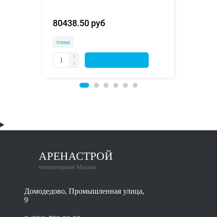
58945.
80438.50 руб 
тонна
тонна
АРЕНАСТРОЙ
металлопрокат Москва
Домодедово, Промышленная улица,
9