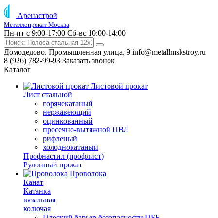
Аренастрой
Металлопрокат Москва
Пн-пт с 9:00-17:00
Сб-вс 10:00-14:00
Домодедово, Промышленная улица, 9
info@metallmskstroy.ru
8 (926) 782-99-93
Заказать звонок
Каталог
Листовой прокат
Лист стальной
горячекатаный
нержавеющий
оцинкованный
просечно-вытяжной ПВЛ
рифленый
холоднокатаный
Профнастил (профлист)
Рулонный прокат
Проволока
Канат
Катанка
вязальная
колючая
Плоский барьер безопасности ПББ