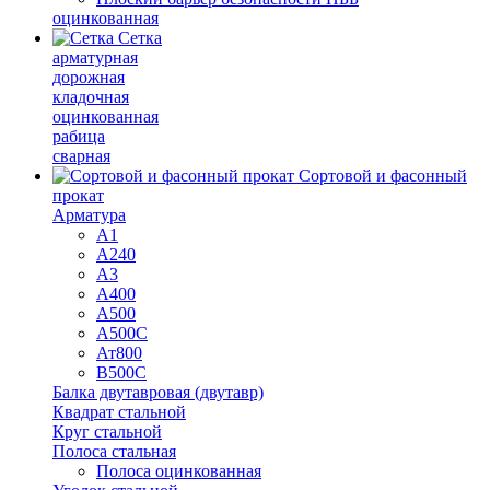
оцинкованная
Сетка
арматурная
дорожная
кладочная
оцинкованная
рабица
сварная
Сортовой и фасонный
прокат
Арматура
А1
А240
А3
А400
А500
А500С
Ат800
В500С
Балка двутавровая (двутавр)
Квадрат стальной
Круг стальной
Полоса стальная
Полоса оцинкованная