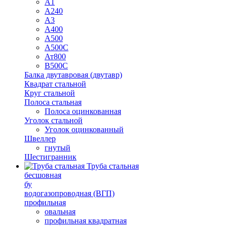
А1
А240
А3
А400
А500
А500С
Ат800
В500С
Балка двутавровая (двутавр)
Квадрат стальной
Круг стальной
Полоса стальная
Полоса оцинкованная
Уголок стальной
Уголок оцинкованный
Швеллер
гнутый
Шестигранник
Труба стальная
бесшовная
бу
водогазопроводная (ВГП)
профильная
овальная
профильная квадратная