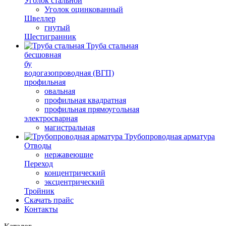
Уголок стальной
Уголок оцинкованный
Швеллер
гнутый
Шестигранник
Труба стальная
бесшовная
бу
водогазопроводная (ВГП)
профильная
овальная
профильная квадратная
профильная прямоугольная
электросварная
магистральная
Трубопроводная арматура
Отводы
нержавеющие
Переход
концентрический
эксцентрический
Тройник
Скачать прайс
Контакты