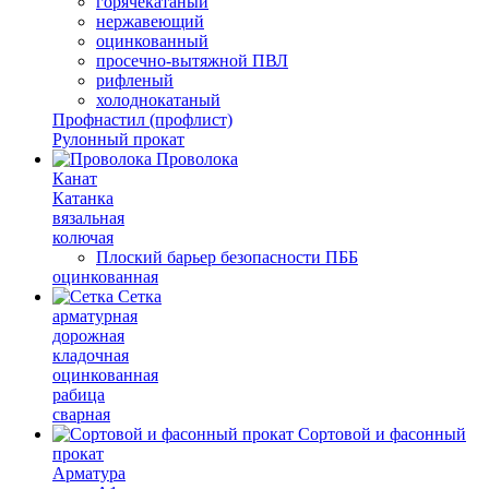
горячекатаный
нержавеющий
оцинкованный
просечно-вытяжной ПВЛ
рифленый
холоднокатаный
Профнастил (профлист)
Рулонный прокат
Проволока
Канат
Катанка
вязальная
колючая
Плоский барьер безопасности ПББ
оцинкованная
Сетка
арматурная
дорожная
кладочная
оцинкованная
рабица
сварная
Сортовой и фасонный
прокат
Арматура